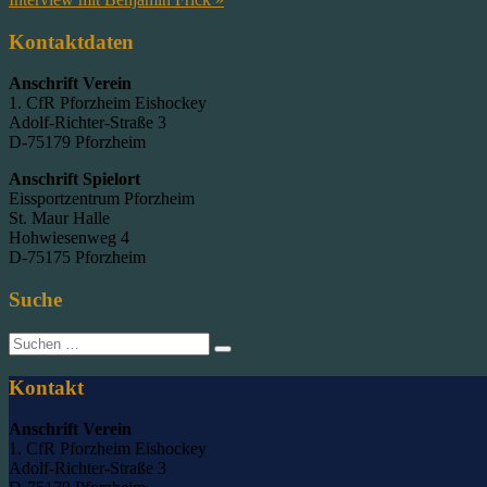
Kontaktdaten
Anschrift Verein
1. CfR Pforzheim Eishockey
Adolf-Richter-Straße 3
D-75179 Pforzheim
Anschrift Spielort
Eissportzentrum Pforzheim
St. Maur Halle
Hohwiesenweg 4
D-75175 Pforzheim
Suche
Suche
nach:
Kontakt
Anschrift Verein
1. CfR Pforzheim Eishockey
Adolf-Richter-Straße 3