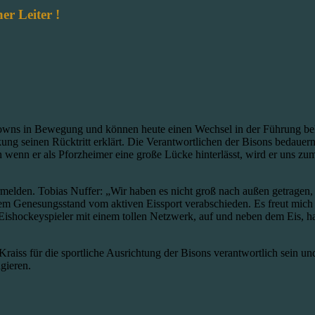
er Leiter !
owns in Bewegung und können heute einen Wechsel in der Führung be
kung seinen Rücktritt erklärt. Die Verantwortlichen der Bisons bedauern
wenn er als Pforzheimer eine große Lücke hinterlässt, wird er uns zum
melden. Tobias Nuffer: „Wir haben es nicht groß nach außen getragen, a
gem Genesungsstand vom aktiven Eissport verabschieden. Es freut mich 
ishockeyspieler mit einem tollen Netzwerk, auf und neben dem Eis, hab
iss für die sportliche Ausrichtung der Bisons verantwortlich sein und
agieren.