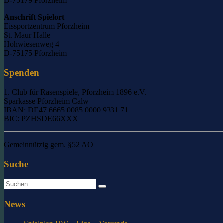
D-75179 Pforzheim
Anschrift Spielort
Eissportzentrum Pforzheim
St. Maur Halle
Hohwiesenweg 4
D-75175 Pforzheim
Spenden
1. Club für Rasenspiele, Pforzheim 1896 e.V.
Sparkasse Pforzheim Calw
IBAN: DE47 6665 0085 0000 9331 71
BIC: PZHSDE66XXX
Gemeinnützig gem. §52 AO
Suche
Suche
nach:
News