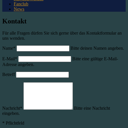
Fanclub
News
Kontakt
Für alle Fragen dürfen Sie sich gerne über das Kontaktformular an
uns wenden.
Name
*
Bitte deinen Namen angeben.
E-Mail
*
Bitte eine gültige E-Mail-
Adresse angeben.
Betreff
Nachricht
*
Bitte eine Nachricht
eingeben.
*
Pflichtfeld