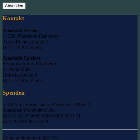
Absenden
Kontakt
Anschrift Verein
1. CfR Pforzheim Eishockey
Adolf-Richter-Straße 3
D-75179 Pforzheim
Anschrift Spielort
Eissportzentrum Pforzheim
St. Maur Halle
Hohwiesenweg 4
D-75175 Pforzheim
Spenden
1. Club für Rasenspiele, Pforzheim 1896 e.V.
Sparkasse Pforzheim Calw
IBAN: DE47 6665 0085 0000 9331 71
BIC: PZHSDE66XXX
Gemeinnützig gem. §52 AO