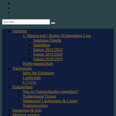
1. CfR Pforzheim 1896 e.V. – Abteilung Eishockey
Instagram
Twitter
Youtube
Suche
nach:
Senioren
1. Mannschaft | Baden-Württemberg Liga
Spielplan/Tabelle
Statistiken
Saison 2021/2022
Saison 2019/2020
Saison 2018/2019
Hobbymannschaft
Nachwuchs
Infos für Einsteiger
Laufschule
U7-U11
Eiskunstlauf
Was ist Eiskunstlaufen eigentlich?
Trainerinnen/Trainer
Wettkampf Läuferinnen & Läufer
Trainingszeiten
Sponsoren & Info
Mitglied werden