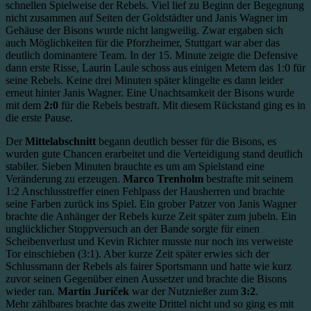
schnellen Spielweise der Rebels. Viel lief zu Beginn der Begegnung
nicht zusammen auf Seiten der Goldstädter und Janis Wagner im
Gehäuse der Bisons wurde nicht langweilig. Zwar ergaben sich
auch Möglichkeiten für die Pforzheimer, Stuttgart war aber das
deutlich dominantere Team. In der 15. Minute zeigte die Defensive
dann erste Risse, Laurin Laule schoss aus einigen Metern das 1:0 für
seine Rebels. Keine drei Minuten später klingelte es dann leider
erneut hinter Janis Wagner. Eine Unachtsamkeit der Bisons wurde
mit dem
2:0
für die Rebels bestraft. Mit diesem Rückstand ging es in
die erste Pause.
Der
Mittelabschnitt
begann deutlich besser für die Bisons, es
wurden gute Chancen erarbeitet und die Verteidigung stand deutlich
stabiler. Sieben Minuten brauchte es um am Spielstand eine
Veränderung zu erzeugen.
Marco Trenholm
bestrafte mit seinem
1:2 Anschlusstreffer einen Fehlpass der Hausherren und brachte
seine Farben zurück ins Spiel. Ein grober Patzer von Janis Wagner
brachte die Anhänger der Rebels kurze Zeit später zum jubeln. Ein
unglücklicher Stoppversuch an der Bande sorgte für einen
Scheibenverlust und Kevin Richter musste nur noch ins verweiste
Tor einschieben (3:1). Aber kurze Zeit später erwies sich der
Schlussmann der Rebels als fairer Sportsmann und hatte wie kurz
zuvor seinen Gegenüber einen Aussetzer und brachte die Bisons
wieder ran.
Martin Juríček
war der Nutznießer zum
3:2
.
Mehr zählbares brachte das zweite Drittel nicht und so ging es mit