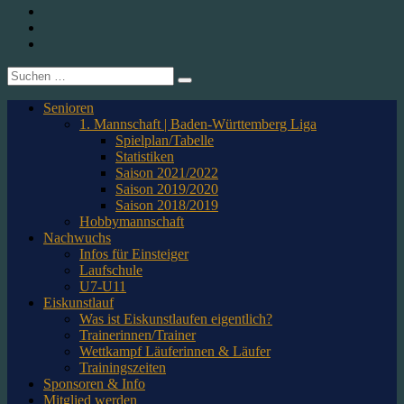
1. CfR Pforzheim 1896 e.V. – Abteilung Eishockey
Instagram
Twitter
Youtube
Suche
nach:
Senioren
1. Mannschaft | Baden-Württemberg Liga
Spielplan/Tabelle
Statistiken
Saison 2021/2022
Saison 2019/2020
Saison 2018/2019
Hobbymannschaft
Nachwuchs
Infos für Einsteiger
Laufschule
U7-U11
Eiskunstlauf
Was ist Eiskunstlaufen eigentlich?
Trainerinnen/Trainer
Wettkampf Läuferinnen & Läufer
Trainingszeiten
Sponsoren & Info
Mitglied werden