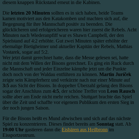
diesem knappen Rückstand erneut in die Kabinen.
Die
letzten 20 Minuten
sollten es in sich haben, beide Teams
kamen motiviert aus den Katakomben und machten sich auf, die
Begegnung für ihre Mannschaft positiv zu beenden. Die
glücklicheren und erfolgreicheren waren hier zuerst die Rebels. Acht
Minuten nach Wiederanpfiff war es Shawn Campbell, der den
Spielstand auf 4:2 erhöhte. Gut zwei Minuten später erhöhte der
ehemalige Bietigheimer und aktueller Kapitän der Rebels, Mathias
Vostarek, sogar auf 5:2.
Wer jetzt damit gerechnet hatte, dass die Messe gelesen sei, hatte
nicht mit dem Willen der Bisons gerechnet. Es ging ein Ruck durch
die Mannschaft und jeder Einzelne kämpfte jetzt um die Punkte
doch noch von der Waldau entführen zu können.
Martin Juríček
zeigte sein Kämpferherz und verkürzte nach nur einer Minute auf
3:5
aus Sicht der Bisons. In doppelter Überzahl gelang den Bisons
sogar der Anschluss zum
4:5
, der schöne Treffer von
Leon Rausch
sollte aber am Ende nicht mehr reichen. Stuttgart brachte das Spiel
über die Zeit und schaffte vor eigenem Publikum den ersten Sieg in
der noch jungen Saison.
Für die Bisons heißt es Mund abwischen und sich auf das nächste
Spiel zu konzentrieren. Dieses findet bereits am
Sonntag
statt. Ab
19:00 Uhr
gastieren dann die
Eisbären aus Heilbronn
im
Eissportzentrum.