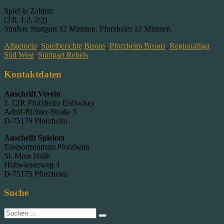
Spiel in Zahlen:
(2:0, 1:2, 2:2)
Strafen: Stuttgart 12 Minuten, Pforzheim 12 Minuten.
Allgemein
,
Spielberichte
Bisons
,
Pforzheim Bisons
,
Regionalliga
Süd West
,
Stuttgart Rebels
Kontaktdaten
Anschrift Verein
1. CfR Pforzheim Eishockey
Adolf-Richter-Straße 3
D-75179 Pforzheim
Anschrift Spielort
Eissportzentrum Pforzheim
St. Maur Halle
Hohwiesenweg 4
D-75175 Pforzheim
Suche
Suche
nach: