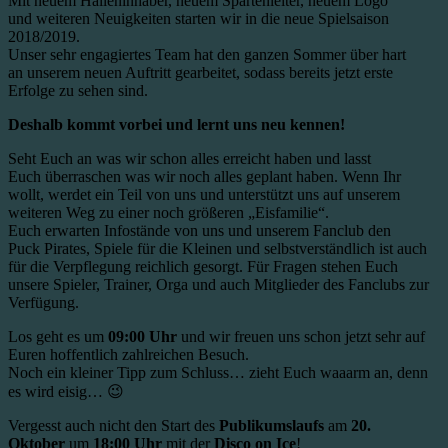
Mit neuem Halleninhaber, neuem Spartenleiter, neuem Logo
und weiteren Neuigkeiten starten wir in die neue Spielsaison
2018/2019.
Unser sehr engagiertes Team hat den ganzen Sommer über hart
an unserem neuen Auftritt gearbeitet, sodass bereits jetzt erste
Erfolge zu sehen sind.
Deshalb kommt vorbei und lernt uns neu kennen!
Seht Euch an was wir schon alles erreicht haben und lasst
Euch überraschen was wir noch alles geplant haben. Wenn Ihr
wollt, werdet ein Teil von uns und unterstützt uns auf unserem
weiteren Weg zu einer noch größeren „Eisfamilie“.
Euch erwarten Infostände von uns und unserem Fanclub den
Puck Pirates, Spiele für die Kleinen und selbstverständlich ist auch
für die Verpflegung reichlich gesorgt. Für Fragen stehen Euch
unsere Spieler, Trainer, Orga und auch Mitglieder des Fanclubs zur
Verfügung.
Los geht es um
09:00 Uhr
und wir freuen uns schon jetzt sehr auf
Euren hoffentlich zahlreichen Besuch.
Noch ein kleiner Tipp zum Schluss… zieht Euch waaarm an, denn
es wird eisig… 😉
Vergesst auch nicht den Start des
Publikumslaufs
am
20.
Oktober
um
18:00 Uhr
mit der
Disco on Ice
!