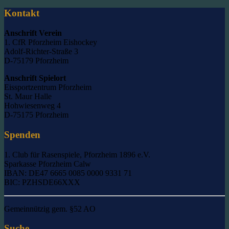
nach:
Kontakt
Anschrift Verein
1. CfR Pforzheim Eishockey
Adolf-Richter-Straße 3
D-75179 Pforzheim
Anschrift Spielort
Eissportzentrum Pforzheim
St. Maur Halle
Hohwiesenweg 4
D-75175 Pforzheim
Spenden
1. Club für Rasenspiele, Pforzheim 1896 e.V.
Sparkasse Pforzheim Calw
IBAN: DE47 6665 0085 0000 9331 71
BIC: PZHSDE66XXX
Gemeinnützig gem. §52 AO
Suche