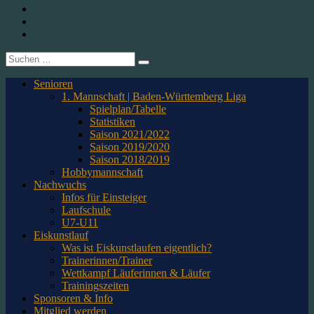
1. CfR Pforzheim 1896 e.V. – Abteilung Eishockey
Instagram
Twitter
Youtube
Suche
nach:
Senioren
1. Mannschaft | Baden-Württemberg Liga
Spielplan/Tabelle
Statistiken
Saison 2021/2022
Saison 2019/2020
Saison 2018/2019
Hobbymannschaft
Nachwuchs
Infos für Einsteiger
Laufschule
U7-U11
Eiskunstlauf
Was ist Eiskunstlaufen eigentlich?
Trainerinnen/Trainer
Wettkampf Läuferinnen & Läufer
Trainingszeiten
Sponsoren & Info
Mitglied werden