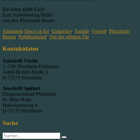
Bis dahin grüßt Euch
Euer Schreiberling Heike
von den Pforzheim Bisons
Allgemein
Disco on Ice
,
Eishockey
,
Familie
,
Freizeit
,
Pforzheim
Bisons
,
Publikumslauf
,
Tag der offenen Tür
Kontaktdaten
Anschrift Verein
1. CfR Pforzheim Eishockey
Adolf-Richter-Straße 3
D-75179 Pforzheim
Anschrift Spielort
Eissportzentrum Pforzheim
St. Maur Halle
Hohwiesenweg 4
D-75175 Pforzheim
Suche
Suche