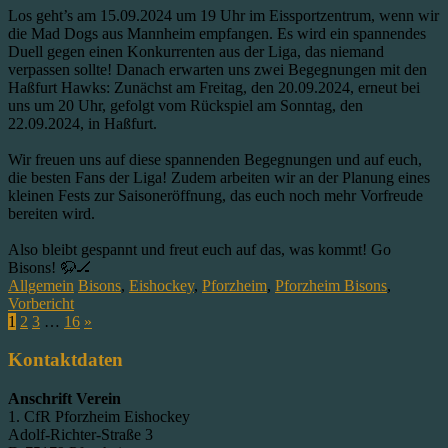
Los geht’s am 15.09.2024 um 19 Uhr im Eissportzentrum, wenn wir
die Mad Dogs aus Mannheim empfangen. Es wird ein spannendes
Duell gegen einen Konkurrenten aus der Liga, das niemand
verpassen sollte! Danach erwarten uns zwei Begegnungen mit den
Haßfurt Hawks: Zunächst am Freitag, den 20.09.2024, erneut bei
uns um 20 Uhr, gefolgt vom Rückspiel am Sonntag, den
22.09.2024, in Haßfurt.
Wir freuen uns auf diese spannenden Begegnungen und auf euch,
die besten Fans der Liga! Zudem arbeiten wir an der Planung eines
kleinen Fests zur Saisoneröffnung, das euch noch mehr Vorfreude
bereiten wird.
Also bleibt gespannt und freut euch auf das, was kommt! Go
Bisons! 🦬🏒
Allgemein
Bisons
,
Eishockey
,
Pforzheim
,
Pforzheim Bisons
,
Vorbericht
1
2
3
…
16
»
Kontaktdaten
Anschrift Verein
1. CfR Pforzheim Eishockey
Adolf-Richter-Straße 3