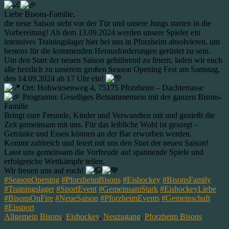
Liebe Bisons-Familie,
die neue Saison steht vor der Tür und unsere Jungs starten in die
Vorbereitung! Ab dem 13.09.2024 werden unsere Spieler ein
intensives Trainingslager hier bei uns in Pforzheim absolvieren, um
bestens für die kommenden Herausforderungen gerüstet zu sein.
Um den Start der neuen Saison gebührend zu feiern, laden wir euch
alle herzlich zu unserem großen Season Opening Fest am Samstag,
den 14.09.2024 ab 17 Uhr ein!
Ort: Hohwiesenweg 4, 75175 Pforzheim – Dachterrasse
Programm: Geselliges Beisammensein mit der ganzen Bisons-
Familie
Bringt eure Freunde, Kinder und Verwandten mit und genießt die
Zeit gemeinsam mit uns. Für das leibliche Wohl ist gesorgt –
Getränke und Essen können an der Bar erworben werden.
Kommt zahlreich und feiert mit uns den Start der neuen Saison!
Lasst uns gemeinsam die Vorfreude auf spannende Spiele und
erfolgreiche Wettkämpfe teilen.
Wir freuen uns auf euch!
#SeasonOpening
#PforzheimBisons
#Eishockey
#BisonsFamily
#Trainingslager
#SportEvent
#GemeinsamStark
#EishockeyLiebe
#BisonsOnFire
#NeueSaison
#PforzheimEvents
#Gemeinschaft
#Eissport
Allgemein
Bisons
,
Eishockey
,
Neuzugang
,
Pforzheim Bisons