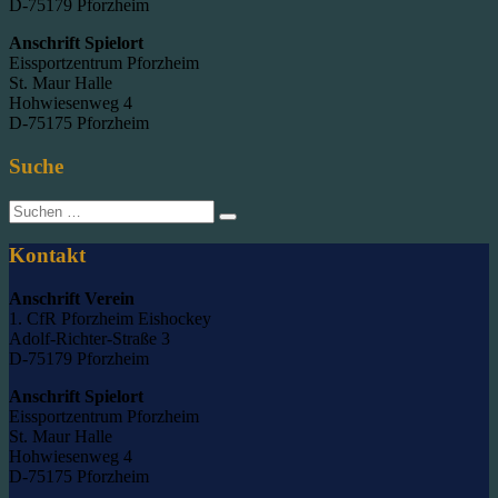
D-75179 Pforzheim
Anschrift Spielort
Eissportzentrum Pforzheim
St. Maur Halle
Hohwiesenweg 4
D-75175 Pforzheim
Suche
Suche
nach:
Kontakt
Anschrift Verein
1. CfR Pforzheim Eishockey
Adolf-Richter-Straße 3
D-75179 Pforzheim
Anschrift Spielort
Eissportzentrum Pforzheim
St. Maur Halle
Hohwiesenweg 4
D-75175 Pforzheim