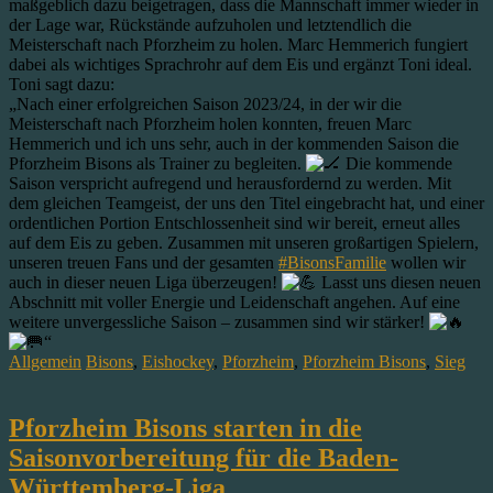
maßgeblich dazu beigetragen, dass die Mannschaft immer wieder in
der Lage war, Rückstände aufzuholen und letztendlich die
Meisterschaft nach Pforzheim zu holen. Marc Hemmerich fungiert
dabei als wichtiges Sprachrohr auf dem Eis und ergänzt Toni ideal.
Toni sagt dazu:
„Nach einer erfolgreichen Saison 2023/24, in der wir die
Meisterschaft nach Pforzheim holen konnten, freuen Marc
Hemmerich und ich uns sehr, auch in der kommenden Saison die
Pforzheim Bisons als Trainer zu begleiten.
Die kommende
Saison verspricht aufregend und herausfordernd zu werden. Mit
dem gleichen Teamgeist, der uns den Titel eingebracht hat, und einer
ordentlichen Portion Entschlossenheit sind wir bereit, erneut alles
auf dem Eis zu geben. Zusammen mit unseren großartigen Spielern,
unseren treuen Fans und der gesamten
#BisonsFamilie
wollen wir
auch in dieser neuen Liga überzeugen!
Lasst uns diesen neuen
Abschnitt mit voller Energie und Leidenschaft angehen. Auf eine
weitere unvergessliche Saison – zusammen sind wir stärker!
“
Allgemein
Bisons
,
Eishockey
,
Pforzheim
,
Pforzheim Bisons
,
Sieg
Pforzheim Bisons starten in die
Saisonvorbereitung für die Baden-
Württemberg-Liga