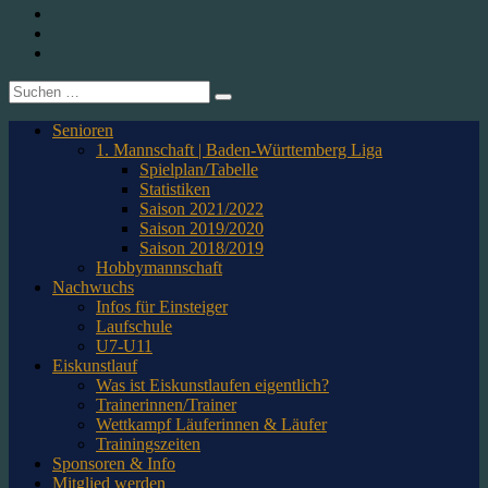
1. CfR Pforzheim 1896 e.V. – Abteilung Eishockey
Instagram
Twitter
Youtube
Suche
nach:
Senioren
1. Mannschaft | Baden-Württemberg Liga
Spielplan/Tabelle
Statistiken
Saison 2021/2022
Saison 2019/2020
Saison 2018/2019
Hobbymannschaft
Nachwuchs
Infos für Einsteiger
Laufschule
U7-U11
Eiskunstlauf
Was ist Eiskunstlaufen eigentlich?
Trainerinnen/Trainer
Wettkampf Läuferinnen & Läufer
Trainingszeiten
Sponsoren & Info
Mitglied werden