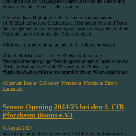
Bekannten aus der vergangenen Saison, bei dem die Bisons ihre
Fortschritte unter Beweis stellen wollen.
Ein besonderes Highlight ist die Saisoneröffnungsfeier am
14.09.2024 auf unserer Dachterrasse. Hier haben Fans und Team
die Gelegenheit, die neue Saison gemeinsam zu begrüßen und die
Vorfreude auf die kommenden Spiele zu teilen.
Wir freuen uns auf eine spannende und erfolgreiche Saison!
#PforzheimBisons
#Eishockey
#Saisonvorbereitung
#BadenWürttembergLiga
#MadDogsMannheim
#HassfurtHawks
#EisbärenBalingen
#Eiszeit
#BisonsFamily
#Saisonstart
#EishockeyLeben
#EissportzentrumPforzheim
#GemeinsamStark
Allgemein
Bisons
,
Eishockey
,
Pforzheim
,
Pforzheim Bisons
,
Vorbericht
Season Opening 2024/25 bei den 1. CfR
Pforzheim Bisons e.V.!
9. August 2024
Season Opening 2024/25 bei den 1. CfR Pforzheim Bisons e.V.!