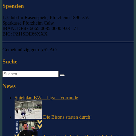
Spenden
1. Club für Rasenspiele, Pforzheim 1896 e.V.
Sparkasse Pforzheim Calw
IBAN: DE47 6665 0085 0000 9331 71
BIC: PZHSDE66XXX
Gemeinnützig gem. §52 AO
Suche
Suche
nach:
News
Spielplan BW – Liga – Vorrunde
Die Bisons starten durch!