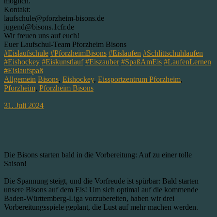
möglich.
Kontakt:
laufschule@pforzheim-bisons.de
jugend@bisons.1cfr.de
Wir freuen uns auf euch!
Euer Laufschul-Team Pforzheim Bisons
#Eislaufschule
#PforzheimBisons
#Eislaufen
#Schlittschuhlaufen
#Eishockey
#Eiskunstlauf
#Eiszauber
#SpaßAmEis
#LaufenLernen
#Eislaufspaß
Allgemein
Bisons
,
Eishockey
,
Eissportzentrum Pforzheim
,
Pforzheim
,
Pforzheim Bisons
31. Juli 2024
Die Bisons starten bald in die Vorbereitung: Auf zu einer tolle
Saison!
Die Spannung steigt, und die Vorfreude ist spürbar: Bald starten
unsere Bisons auf dem Eis! Um sich optimal auf die kommende
Baden-Württemberg-Liga vorzubereiten, haben wir drei
Vorbereitungsspiele geplant, die Lust auf mehr machen werden.