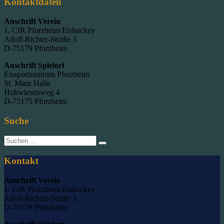
Kontaktdaten
Anschrift Verein
1. CfR Pforzheim Eishockey
Adolf-Richter-Straße 3
D-75179 Pforzheim
Anschrift Spielort
Eissportzentrum Pforzheim
St. Maur Halle
Hohwiesenweg 4
D-75175 Pforzheim
Suche
Suche
nach:
Kontakt
Anschrift Verein
1. CfR Pforzheim Eishockey
Adolf-Richter-Straße 3
D-75179 Pforzheim