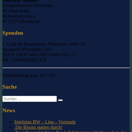
Anschrift Spielort
Eissportzentrum Pforzheim
St. Maur Halle
Hohwiesenweg 4
D-75175 Pforzheim
Spenden
1. Club für Rasenspiele, Pforzheim 1896 e.V.
Sparkasse Pforzheim Calw
IBAN: DE47 6665 0085 0000 9331 71
BIC: PZHSDE66XXX
Gemeinnützig gem. §52 AO
Suche
Suche
nach:
News
Spielplan BW – Liga – Vorrunde
Die Bisons starten durch!