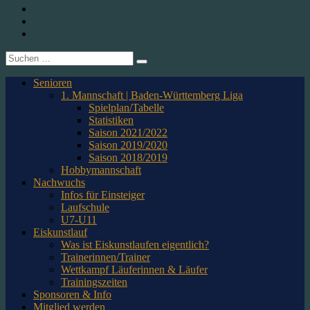
1. CfR Pforzheim 1896 e.V. – Abteilung Eishockey
Instagram
Twitter
Youtube
Suche
nach:
Senioren
1. Mannschaft | Baden-Württemberg Liga
Spielplan/Tabelle
Statistiken
Saison 2021/2022
Saison 2019/2020
Saison 2018/2019
Hobbymannschaft
Nachwuchs
Infos für Einsteiger
Laufschule
U7-U11
Eiskunstlauf
Was ist Eiskunstlaufen eigentlich?
Trainerinnen/Trainer
Wettkampf Läuferinnen & Läufer
Trainingszeiten
Sponsoren & Info
Mitglied werden