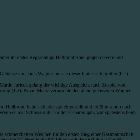
ädter ihr erstes Regionalliga Halbfinal-Spiel gegen clevere und
Gehäuse von Janis Wagner musste dieser hinter sich greifen (0:1).
Martin Juricek gelang der wichtige Ausgleich, nach Zuspiel von
hrung (1:2). Kevin Malez vernaschte den allein gelassenen Wagner
n. Heilbronn hatte sich aber gut eingestellt und erhöhte schon nach
. Wenn es mal Schüsse aufs Tor der Eisbären gab, war spätestens beim
 die schmerzhaften Weichen für den ersten Sieg einer Gastmannschaft
eten die Eisbären in der 57. Minute mit dem 6:3 durch Kapitän