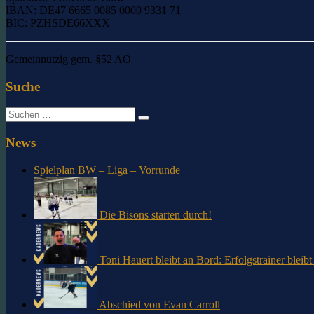
IBAN: DE47 6665 0085 0000 9331 71
BIC: PZHSDE66XXX
Gemeinnützig gem. §52 AO
Suche
Suche
nach:
News
Spielplan BW – Liga – Vorrunde
Die Bisons starten durch!
Toni Hauert bleibt an Bord: Erfolgstrainer blei
Abschied von Evan Carroll