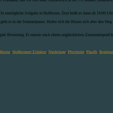
ht unmögliche Aufgabe in Heilbronn. Dort heißt es dann ab 16:00 Uhr 
nd geht es in die Sommerpause. Holen sich die Bisons sich aber den S
ute Besserung. Er musste nach einem unglücklichen Zusammenprall leid
ilbronn
,
Heilbronner Eisbären
,
Niederlage
,
Pforzheim
,
Plaoffs
,
Regiona