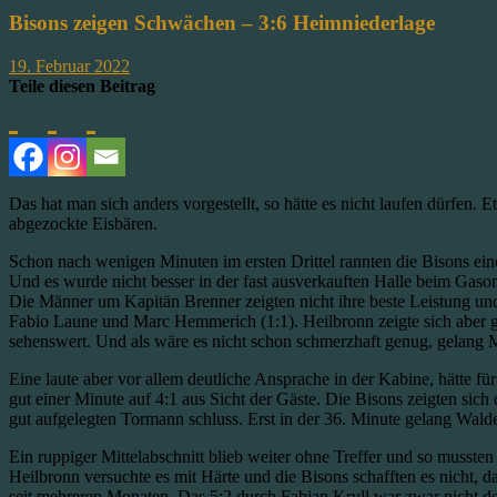
Bisons zeigen Schwächen – 3:6 Heimniederlage
19. Februar 2022
Teile diesen Beitrag
Das hat man sich anders vorgestellt, so hätte es nicht laufen dürfen. 
abgezockte Eisbären.
Schon nach wenigen Minuten im ersten Drittel rannten die Bisons eine
Und es wurde nicht besser in der fast ausverkauften Halle beim Gaso
Die Männer um Kapitän Brenner zeigten nicht ihre beste Leistung und
Fabio Laune und Marc Hemmerich (1:1). Heilbronn zeigte sich aber gä
sehenswert. Und als wäre es nicht schon schmerzhaft genug, gelang 
Eine laute aber vor allem deutliche Ansprache in der Kabine, hätte fü
gut einer Minute auf 4:1 aus Sicht der Gäste. Die Bisons zeigten sic
gut aufgelegten Tormann schluss. Erst in der 36. Minute gelang Walde
Ein ruppiger Mittelabschnitt blieb weiter ohne Treffer und so musste
Heilbronn versuchte es mit Härte und die Bisons schafften es nicht, 
seit mehreren Monaten. Das 5:2 durch Fabian Krull war zwar nicht d