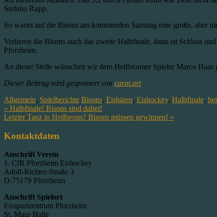
Stefano Rupp.
So wartet auf die Bisons am kommenden Samstag eine große, aber nic
Verlieren die Bisons auch das zweite Halbfinale, dann ist Schluss u
Pforzheim.
An dieser Stelle wünschen wir dem Heilbronner Spieler Marco Haas g
Dieser Beitrag wird gesponsert von
carat.art
Allgemein
,
Spielberichte
Bisons
,
Eisbären
,
Eishockey
,
Halbfinale
,
he
Beitragsnavigation
« Halbfinale! Bisons sind dabei!
Letzter Tanz in Heilbronn? Bisons müssen gewinnen! »
Kontaktdaten
Anschrift Verein
1. CfR Pforzheim Eishockey
Adolf-Richter-Straße 3
D-75179 Pforzheim
Anschrift Spielort
Eissportzentrum Pforzheim
St. Maur Halle