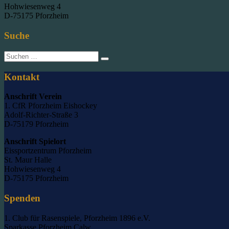
Hohwiesenweg 4
D-75175 Pforzheim
Suche
Suche
nach:
Kontakt
Anschrift Verein
1. CfR Pforzheim Eishockey
Adolf-Richter-Straße 3
D-75179 Pforzheim
Anschrift Spielort
Eissportzentrum Pforzheim
St. Maur Halle
Hohwiesenweg 4
D-75175 Pforzheim
Spenden
1. Club für Rasenspiele, Pforzheim 1896 e.V.
Sparkasse Pforzheim Calw