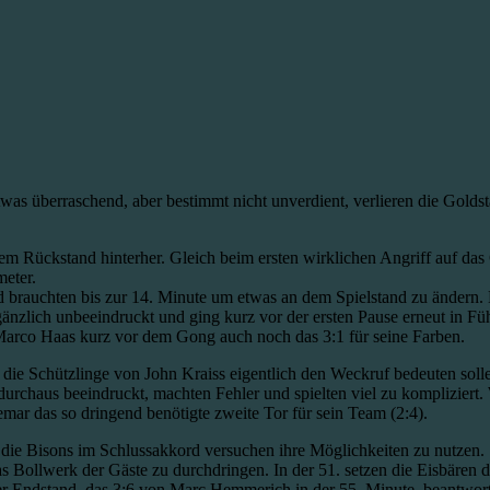
Etwas überraschend, aber bestimmt nicht unverdient, verlieren die Goldst
m Rückstand hinterher. Gleich beim ersten wirklichen Angriff auf das 
meter.
 brauchten bis zur 14. Minute um etwas an dem Spielstand zu ändern. 
nzlich unbeeindruckt und ging kurz vor der ersten Pause erneut in Fü
Marco Haas kurz vor dem Gong auch noch das 3:1 für seine Farben.
r die Schützlinge von John Kraiss eigentlich den Weckruf bedeuten solle
h durchaus beeindruckt, machten Fehler und spielten viel zu kompliziert
mar das so dringend benötigte zweite Tor für sein Team (2:4).
n die Bisons im Schlussakkord versuchen ihre Möglichkeiten zu nutzen.
das Bollwerk der Gäste zu durchdringen. In der 51. setzen die Eisbären
er Endstand, das 3:6 von Marc Hemmerich in der 55. Minute, beantwort