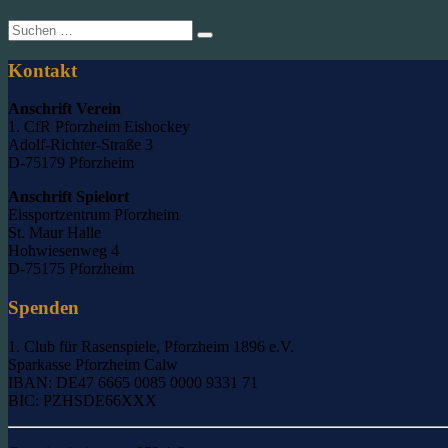
Suche
nach:
Kontakt
Anschrift Verein
1. CfR Pforzheim Eishockey
Adolf-Richter-Straße 3
D-75179 Pforzheim
Anschrift Spielort
Eissportzentrum Pforzheim
St. Maur Halle
Hohwiesenweg 4
D-75175 Pforzheim
Spenden
1. Club für Rasenspiele, Pforzheim 1896 e.V.
Sparkasse Pforzheim Calw
IBAN: DE47 6665 0085 0000 9331 71
BIC: PZHSDE66XXX