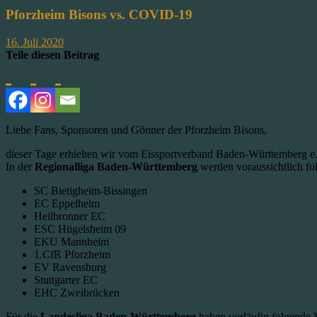
Pforzheim Bisons vs. COVID-19
16. Juli 2020
Teile diesen Beitrag
Liebe Fans, Sponsoren und Gönner der Pforzheim Bisons,
dieser Tage erhielten wir vom Eissportverband Baden-Württemberg e.V.
In der
Regionalliga Baden-Württemberg
werden voraussichtlich fo
SC Bietigheim-Bissingen
EC Eppelheim
Heilbronner EC
ESC Hügelsheim 09
EKU Mannheim
1.CfR Pforzheim
EV Ravensburg
Stuttgarter EC
EHC Zweibrücken
Für die
Landesliga Baden-Württemberg
haben vorläufig folgende 