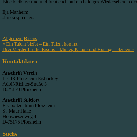
Bitte bleibt gesund und freut euch auf ein baldiges Wiedersehen in de
Ilja Manheim
-Pressesprecher-
Allgemein
Bisons
Beitragsnavigation
« Ein Talent bleibt – Ein Talent kommt
Drei Meister für die Bisons – Müller, Knaub und Rösinger bleiben »
Kontaktdaten
Anschrift Verein
1. CfR Pforzheim Eishockey
Adolf-Richter-Straße 3
D-75179 Pforzheim
Anschrift Spielort
Eissportzentrum Pforzheim
St. Maur Halle
Hohwiesenweg 4
D-75175 Pforzheim
Suche