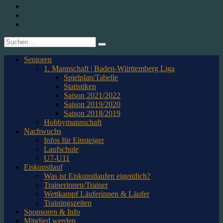
1. CfR Pforzheim 1896 e.V. – Abteilung Eishockey
Instagram
Twitter
Youtube
Suche
nach:
Senioren
1. Mannschaft | Baden-Württemberg Liga
Spielplan/Tabelle
Statistiken
Saison 2021/2022
Saison 2019/2020
Saison 2018/2019
Hobbymannschaft
Nachwuchs
Infos für Einsteiger
Laufschule
U7-U11
Eiskunstlauf
Was ist Eiskunstlaufen eigentlich?
Trainerinnen/Trainer
Wettkampf Läuferinnen & Läufer
Trainingszeiten
Sponsoren & Info
Mitglied werden