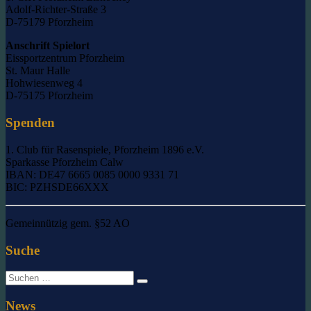
Adolf-Richter-Straße 3
D-75179 Pforzheim
Anschrift Spielort
Eissportzentrum Pforzheim
St. Maur Halle
Hohwiesenweg 4
D-75175 Pforzheim
Spenden
1. Club für Rasenspiele, Pforzheim 1896 e.V.
Sparkasse Pforzheim Calw
IBAN: DE47 6665 0085 0000 9331 71
BIC: PZHSDE66XXX
Gemeinnützig gem. §52 AO
Suche
Suche
nach:
News