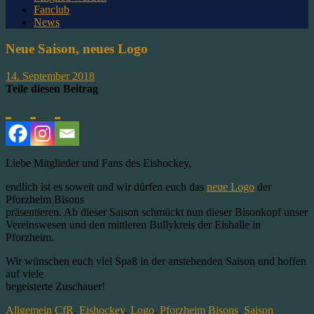
Fanclub
News
Neue Saison, neues Logo
14. September 2018
Teile diesen Beitrag
Liebe Mitglieder und Fans des Eishockey,
endlich ist es soweit und wir dürfen euch das
neue Logo
der
Pforzheim Bisons
präsentieren. Ab dieser Saison schmückt nun dieser Bisonkopf unser
Vereinswesen und den mittleren Bullykreis der Eishalle in
Pforzheim.
Wir wünschen euch viel Spaß in der anstehenden Saison und hoffen
auf viele
begeisterte Zuschauer!
Allgemein
CfR
,
Eishockey
,
Logo
,
Pforzheim Bisons
,
Saison