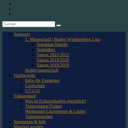
1. CfR Pforzheim 1896 e.V. – Abteilung Eishockey
Instagram
Twitter
Youtube
Suche
nach:
Senioren
1. Mannschaft | Baden-Württemberg Liga
Spielplan/Tabelle
Statistiken
Saison 2021/2022
Saison 2019/2020
Saison 2018/2019
Hobbymannschaft
Nachwuchs
Infos für Einsteiger
Laufschule
U7-U11
Eiskunstlauf
Was ist Eiskunstlaufen eigentlich?
Trainerinnen/Trainer
Wettkampf Läuferinnen & Läufer
Trainingszeiten
Sponsoren & Info
Mitglied werden