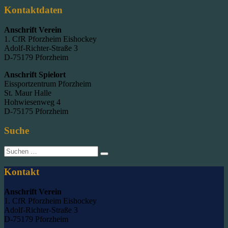
Kontaktdaten
Anschrift Verein
1. CfR Pforzheim Eishockey
Adolf-Richter-Straße 3
D-75179 Pforzheim
Anschrift Spielort
Eissportzentrum Pforzheim
St. Maur Halle
Hohwiesenweg 4
D-75175 Pforzheim
Suche
Suche
nach:
Kontakt
Anschrift Verein
1. CfR Pforzheim Eishockey
Adolf-Richter-Straße 3
D-75179 Pforzheim