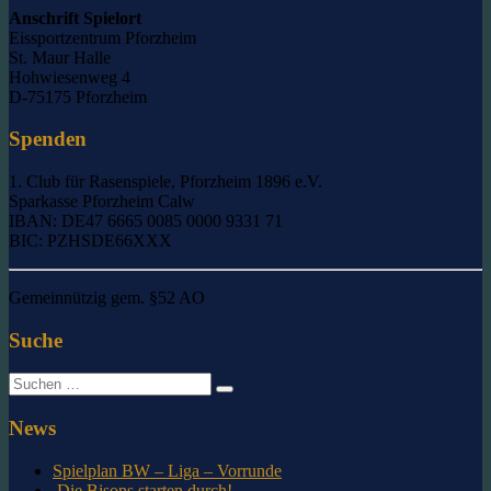
Anschrift Spielort
Eissportzentrum Pforzheim
St. Maur Halle
Hohwiesenweg 4
D-75175 Pforzheim
Spenden
1. Club für Rasenspiele, Pforzheim 1896 e.V.
Sparkasse Pforzheim Calw
IBAN: DE47 6665 0085 0000 9331 71
BIC: PZHSDE66XXX
Gemeinnützig gem. §52 AO
Suche
Suche
nach:
News
Spielplan BW – Liga – Vorrunde
Die Bisons starten durch!