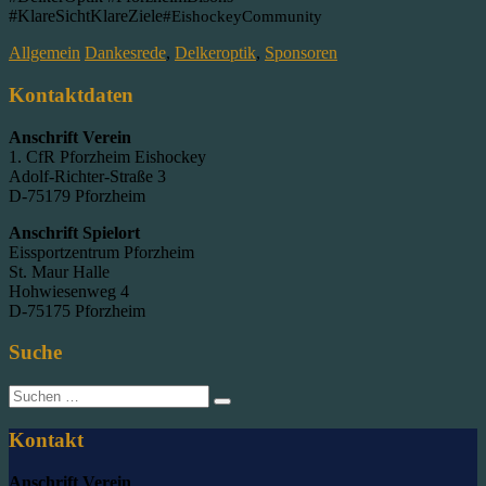
#KlareSichtKlareZiele
#EishockeyCommunity
Allgemein
Dankesrede
,
Delkeroptik
,
Sponsoren
Kontaktdaten
Anschrift Verein
1. CfR Pforzheim Eishockey
Adolf-Richter-Straße 3
D-75179 Pforzheim
Anschrift Spielort
Eissportzentrum Pforzheim
St. Maur Halle
Hohwiesenweg 4
D-75175 Pforzheim
Suche
Suche
nach:
Kontakt
Anschrift Verein