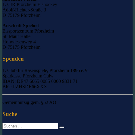
1. CfR Pforzheim Eishockey
Adolf-Richter-Straße 3
D-75179 Pforzheim
Anschrift Spielort
Eissportzentrum Pforzheim
St. Maur Halle
Hohwiesenweg 4
D-75175 Pforzheim
Spenden
1. Club für Rasenspiele, Pforzheim 1896 e.V.
Sparkasse Pforzheim Calw
IBAN: DE47 6665 0085 0000 9331 71
BIC: PZHSDE66XXX
Gemeinnützig gem. §52 AO
Suche
Suche
nach: