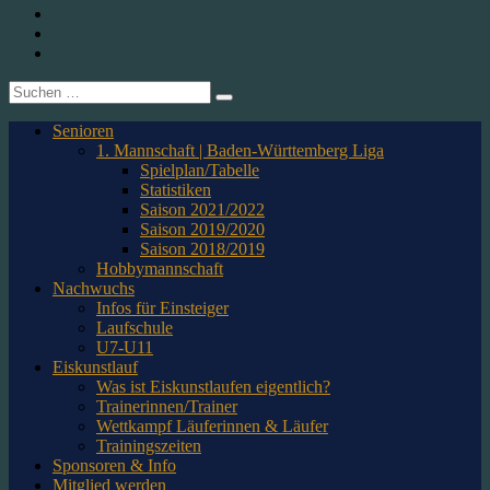
1. CfR Pforzheim 1896 e.V. – Abteilung Eishockey
Instagram
Twitter
Youtube
Suche
nach:
Senioren
1. Mannschaft | Baden-Württemberg Liga
Spielplan/Tabelle
Statistiken
Saison 2021/2022
Saison 2019/2020
Saison 2018/2019
Hobbymannschaft
Nachwuchs
Infos für Einsteiger
Laufschule
U7-U11
Eiskunstlauf
Was ist Eiskunstlaufen eigentlich?
Trainerinnen/Trainer
Wettkampf Läuferinnen & Läufer
Trainingszeiten
Sponsoren & Info
Mitglied werden