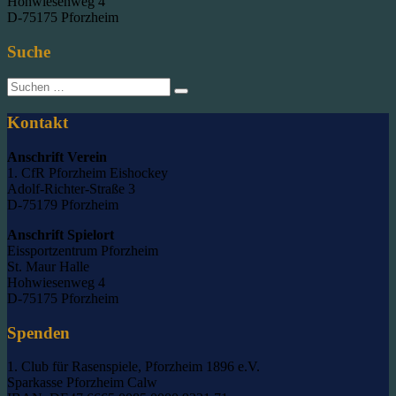
Hohwiesenweg 4
D-75175 Pforzheim
Suche
Suche
nach:
Kontakt
Anschrift Verein
1. CfR Pforzheim Eishockey
Adolf-Richter-Straße 3
D-75179 Pforzheim
Anschrift Spielort
Eissportzentrum Pforzheim
St. Maur Halle
Hohwiesenweg 4
D-75175 Pforzheim
Spenden
1. Club für Rasenspiele, Pforzheim 1896 e.V.
Sparkasse Pforzheim Calw