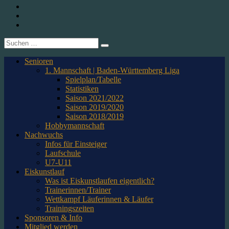
1. CfR Pforzheim 1896 e.V. – Abteilung Eishockey
Instagram
Twitter
Youtube
Suche
nach:
Senioren
1. Mannschaft | Baden-Württemberg Liga
Spielplan/Tabelle
Statistiken
Saison 2021/2022
Saison 2019/2020
Saison 2018/2019
Hobbymannschaft
Nachwuchs
Infos für Einsteiger
Laufschule
U7-U11
Eiskunstlauf
Was ist Eiskunstlaufen eigentlich?
Trainerinnen/Trainer
Wettkampf Läuferinnen & Läufer
Trainingszeiten
Sponsoren & Info
Mitglied werden