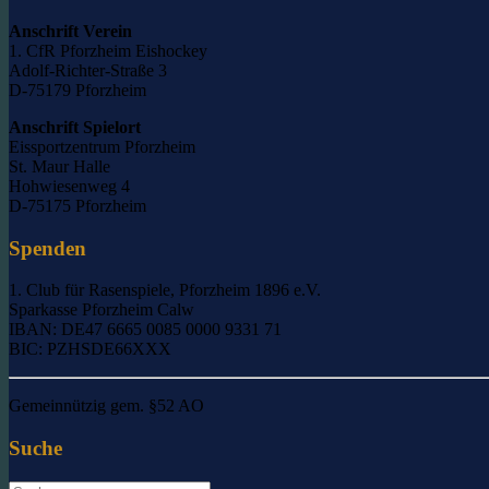
Anschrift Verein
1. CfR Pforzheim Eishockey
Adolf-Richter-Straße 3
D-75179 Pforzheim
Anschrift Spielort
Eissportzentrum Pforzheim
St. Maur Halle
Hohwiesenweg 4
D-75175 Pforzheim
Spenden
1. Club für Rasenspiele, Pforzheim 1896 e.V.
Sparkasse Pforzheim Calw
IBAN: DE47 6665 0085 0000 9331 71
BIC: PZHSDE66XXX
Gemeinnützig gem. §52 AO
Suche