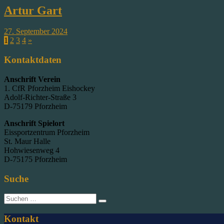
Artur Gart
27. September 2024
1
2
3
4
»
Kontaktdaten
Anschrift Verein
1. CfR Pforzheim Eishockey
Adolf-Richter-Straße 3
D-75179 Pforzheim
Anschrift Spielort
Eissportzentrum Pforzheim
St. Maur Halle
Hohwiesenweg 4
D-75175 Pforzheim
Suche
Suche
nach:
Kontakt