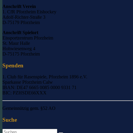
Anschrift Verein
1. CfR Pforzheim Eishockey
Adolf-Richter-Straße 3
D-75179 Pforzheim
Anschrift Spielort
Eissportzentrum Pforzheim
St. Maur Halle
Hohwiesenweg 4
D-75175 Pforzheim
Spenden
1. Club für Rasenspiele, Pforzheim 1896 e.V.
Sparkasse Pforzheim Calw
IBAN: DE47 6665 0085 0000 9331 71
BIC: PZHSDE66XXX
Gemeinnützig gem. §52 AO
Suche
Suche