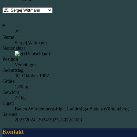
#
25
Name
Sergej Wittmann
Nationalität
Deutschland
Position
Verteidiger
Geburtstag
30. Oktober 1987
Größe
1,80 m
Gewicht
77 kg
Ligen
Baden-Württemberg-Liga, Landesliga Baden-Württemberg
Saisons
2023/2024, 2024/2025, 2022/2023
Kontakt