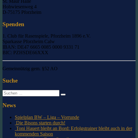
St. Maur Halle
Hohwiesenweg 4
D-75175 Pforzheim
Spenden
1. Club für Rasenspiele, Pforzheim 1896 e.V.
Sparkasse Pforzheim Calw
IBAN: DE47 6665 0085 0000 9331 71
BIC: PZHSDE66XXX
Gemeinnützig gem. §52 AO
Suche
Suche
nach:
News
Spielplan BW – Liga – Vorrunde
Die Bisons starten durch!
Toni Hauert bleibt an Bord: Erfolgstrainer bleibt auch in der
kommenden Saison