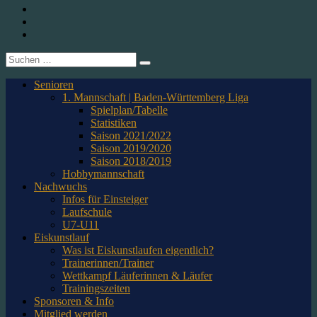
1. CfR Pforzheim 1896 e.V. – Abteilung Eishockey
Instagram
Twitter
Youtube
Suche
nach:
Senioren
1. Mannschaft | Baden-Württemberg Liga
Spielplan/Tabelle
Statistiken
Saison 2021/2022
Saison 2019/2020
Saison 2018/2019
Hobbymannschaft
Nachwuchs
Infos für Einsteiger
Laufschule
U7-U11
Eiskunstlauf
Was ist Eiskunstlaufen eigentlich?
Trainerinnen/Trainer
Wettkampf Läuferinnen & Läufer
Trainingszeiten
Sponsoren & Info
Mitglied werden