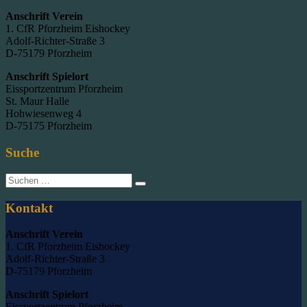
Anschrift Verein
1. CfR Pforzheim Eishockey
Adolf-Richter-Straße 3
D-75179 Pforzheim
Anschrift Spielort
Eissportzentrum Pforzheim
St. Maur Halle
Hohwiesenweg 4
D-75175 Pforzheim
Suche
Suche
nach:
Kontakt
Anschrift Verein
1. CfR Pforzheim Eishockey
Adolf-Richter-Straße 3
D-75179 Pforzheim
Anschrift Spielort
Eissportzentrum Pforzheim