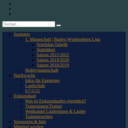
1. CfR Pforzheim 1896 e.V. – Abteilung Eishockey
Instagram
Twitter
Youtube
Suche
nach:
Senioren
1. Mannschaft | Baden-Württemberg Liga
Spielplan/Tabelle
Statistiken
Saison 2021/2022
Saison 2019/2020
Saison 2018/2019
Hobbymannschaft
Nachwuchs
Infos für Einsteiger
Laufschule
U7-U11
Eiskunstlauf
Was ist Eiskunstlaufen eigentlich?
Trainerinnen/Trainer
Wettkampf Läuferinnen & Läufer
Trainingszeiten
Sponsoren & Info
Mitglied werden