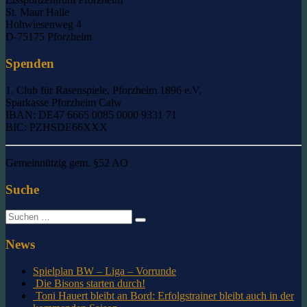
St. Maur Halle
Hohwiesenweg 4
D-75175 Pforzheim
Spenden
1. Club für Rasenspiele, Pforzheim 1896 e.V.
Sparkasse Pforzheim Calw
IBAN: DE47 6665 0085 0000 9331 71
BIC: PZHSDE66XXX
Gemeinnützig gem. §52 AO
Suche
Suche
nach:
News
Spielplan BW – Liga – Vorrunde
Die Bisons starten durch!
Toni Hauert bleibt an Bord: Erfolgstrainer bleibt auch in der