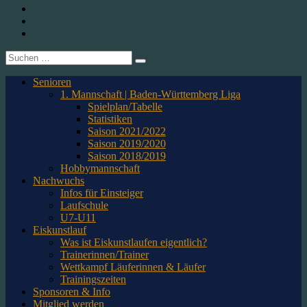
1. CfR Pforzheim 1896 e.V. – Abteilung Eishockey
Instagram
Twitter
Youtube
Suche
nach:
Senioren
1. Mannschaft | Baden-Württemberg Liga
Spielplan/Tabelle
Statistiken
Saison 2021/2022
Saison 2019/2020
Saison 2018/2019
Hobbymannschaft
Nachwuchs
Infos für Einsteiger
Laufschule
U7-U11
Eiskunstlauf
Was ist Eiskunstlaufen eigentlich?
Trainerinnen/Trainer
Wettkampf Läuferinnen & Läufer
Trainingszeiten
Sponsoren & Info
Mitglied werden