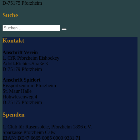
D-75175 Pforzheim
Suche
Suche
nach:
Kontakt
Anschrift Verein
1. CfR Pforzheim Eishockey
Adolf-Richter-Straße 3
D-75179 Pforzheim
Anschrift Spielort
Eissportzentrum Pforzheim
St. Maur Halle
Hohwiesenweg 4
D-75175 Pforzheim
Spenden
1. Club für Rasenspiele, Pforzheim 1896 e.V.
Sparkasse Pforzheim Calw
IBAN: DE47 6665 0085 0000 9331 71