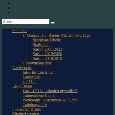
1. CfR Pforzheim 1896 e.V. – Abteilung Eishockey
Instagram
Twitter
Youtube
Suche
nach:
Senioren
1. Mannschaft | Baden-Württemberg Liga
Spielplan/Tabelle
Statistiken
Saison 2021/2022
Saison 2019/2020
Saison 2018/2019
Hobbymannschaft
Nachwuchs
Infos für Einsteiger
Laufschule
U7-U11
Eiskunstlauf
Was ist Eiskunstlaufen eigentlich?
Trainerinnen/Trainer
Wettkampf Läuferinnen & Läufer
Trainingszeiten
Sponsoren & Info
Mitglied werden