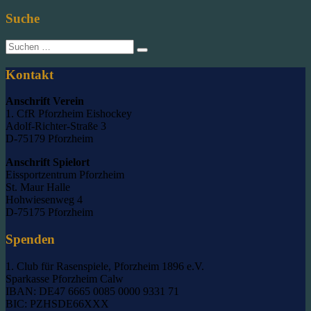
Suche
Suche
nach:
Kontakt
Anschrift Verein
1. CfR Pforzheim Eishockey
Adolf-Richter-Straße 3
D-75179 Pforzheim
Anschrift Spielort
Eissportzentrum Pforzheim
St. Maur Halle
Hohwiesenweg 4
D-75175 Pforzheim
Spenden
1. Club für Rasenspiele, Pforzheim 1896 e.V.
Sparkasse Pforzheim Calw
IBAN: DE47 6665 0085 0000 9331 71
BIC: PZHSDE66XXX