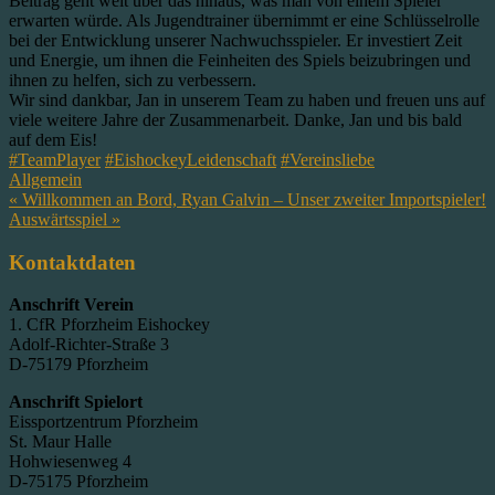
Beitrag geht weit über das hinaus, was man von einem Spieler
erwarten würde. Als Jugendtrainer übernimmt er eine Schlüsselrolle
bei der Entwicklung unserer Nachwuchsspieler. Er investiert Zeit
und Energie, um ihnen die Feinheiten des Spiels beizubringen und
ihnen zu helfen, sich zu verbessern.
Wir sind dankbar, Jan in unserem Team zu haben und freuen uns auf
viele weitere Jahre der Zusammenarbeit. Danke, Jan und bis bald
auf dem Eis!
#TeamPlayer
#EishockeyLeidenschaft
#Vereinsliebe
Allgemein
Beitragsnavigation
« Willkommen an Bord, Ryan Galvin – Unser zweiter Importspieler!
Auswärtsspiel »
Kontaktdaten
Anschrift Verein
1. CfR Pforzheim Eishockey
Adolf-Richter-Straße 3
D-75179 Pforzheim
Anschrift Spielort
Eissportzentrum Pforzheim
St. Maur Halle
Hohwiesenweg 4
D-75175 Pforzheim