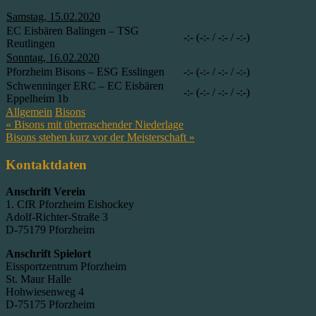
Samstag, 15.02.2020
EC Eisbären Balingen – TSG
-:- (-:- / -:- / -:-)
Reutlingen
Sonntag, 16.02.2020
Pforzheim Bisons – ESG Esslingen
-:- (-:- / -:- / -:-)
Schwenninger ERC – EC Eisbären
-:- (-:- / -:- / -:-)
Eppelheim 1b
Allgemein
Bisons
Beitragsnavigation
« Bisons mit überraschender Niederlage
Bisons stehen kurz vor der Meisterschaft »
Kontaktdaten
Anschrift Verein
1. CfR Pforzheim Eishockey
Adolf-Richter-Straße 3
D-75179 Pforzheim
Anschrift Spielort
Eissportzentrum Pforzheim
St. Maur Halle
Hohwiesenweg 4
D-75175 Pforzheim