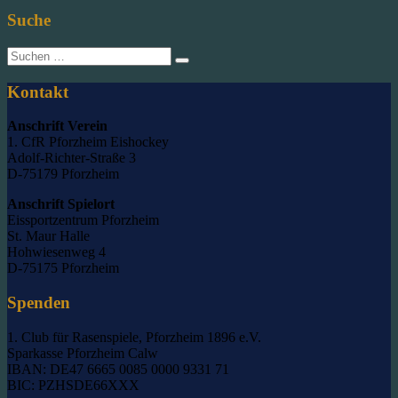
Suche
Suche
nach:
Kontakt
Anschrift Verein
1. CfR Pforzheim Eishockey
Adolf-Richter-Straße 3
D-75179 Pforzheim
Anschrift Spielort
Eissportzentrum Pforzheim
St. Maur Halle
Hohwiesenweg 4
D-75175 Pforzheim
Spenden
1. Club für Rasenspiele, Pforzheim 1896 e.V.
Sparkasse Pforzheim Calw
IBAN: DE47 6665 0085 0000 9331 71
BIC: PZHSDE66XXX