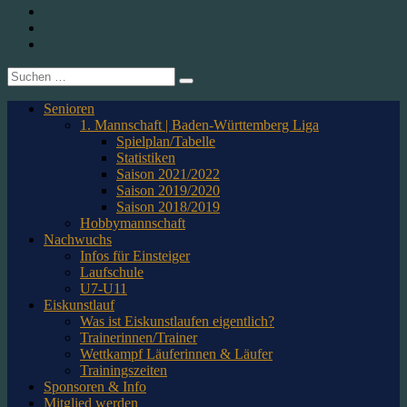
1. CfR Pforzheim 1896 e.V. – Abteilung Eishockey
Instagram
Twitter
Youtube
Suche
nach:
Senioren
1. Mannschaft | Baden-Württemberg Liga
Spielplan/Tabelle
Statistiken
Saison 2021/2022
Saison 2019/2020
Saison 2018/2019
Hobbymannschaft
Nachwuchs
Infos für Einsteiger
Laufschule
U7-U11
Eiskunstlauf
Was ist Eiskunstlaufen eigentlich?
Trainerinnen/Trainer
Wettkampf Läuferinnen & Läufer
Trainingszeiten
Sponsoren & Info
Mitglied werden