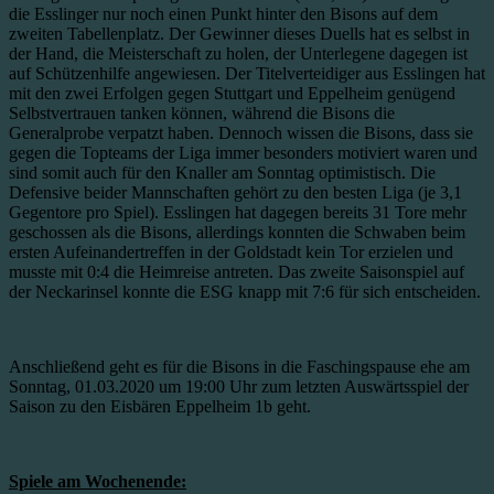
die Esslinger nur noch einen Punkt hinter den Bisons auf dem
zweiten Tabellenplatz. Der Gewinner dieses Duells hat es selbst in
der Hand, die Meisterschaft zu holen, der Unterlegene dagegen ist
auf Schützenhilfe angewiesen. Der Titelverteidiger aus Esslingen hat
mit den zwei Erfolgen gegen Stuttgart und Eppelheim genügend
Selbstvertrauen tanken können, während die Bisons die
Generalprobe verpatzt haben. Dennoch wissen die Bisons, dass sie
gegen die Topteams der Liga immer besonders motiviert waren und
sind somit auch für den Knaller am Sonntag optimistisch. Die
Defensive beider Mannschaften gehört zu den besten Liga (je 3,1
Gegentore pro Spiel). Esslingen hat dagegen bereits 31 Tore mehr
geschossen als die Bisons, allerdings konnten die Schwaben beim
ersten Aufeinandertreffen in der Goldstadt kein Tor erzielen und
musste mit 0:4 die Heimreise antreten. Das zweite Saisonspiel auf
der Neckarinsel konnte die ESG knapp mit 7:6 für sich entscheiden.
Anschließend geht es für die Bisons in die Faschingspause ehe am
Sonntag, 01.03.2020 um 19:00 Uhr zum letzten Auswärtsspiel der
Saison zu den Eisbären Eppelheim 1b geht.
Spiele am Wochenende: