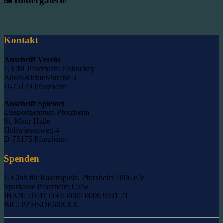
Bildergalerie
🖼️
Kontakt
Anschrift Verein
1. CfR Pforzheim Eishockey
Adolf-Richter-Straße 3
D-75179 Pforzheim
Anschrift Spielort
Eissportzentrum Pforzheim
St. Maur Halle
Hohwiesenweg 4
D-75175 Pforzheim
Spenden
1. Club für Rasenspiele, Pforzheim 1896 e.V.
Sparkasse Pforzheim Calw
IBAN: DE47 6665 0085 0000 9331 71
BIC: PZHSDE66XXX