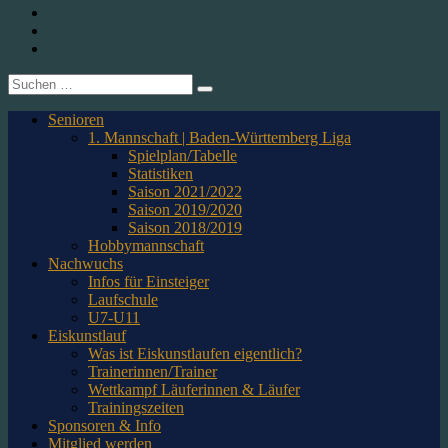
1. CfR Pforzheim 1896 e.V. – Abteilung Eishockey
Instagram
Twitter
Youtube
Suche
nach:
Senioren
1. Mannschaft | Baden-Württemberg Liga
Spielplan/Tabelle
Statistiken
Saison 2021/2022
Saison 2019/2020
Saison 2018/2019
Hobbymannschaft
Nachwuchs
Infos für Einsteiger
Laufschule
U7-U11
Eiskunstlauf
Was ist Eiskunstlaufen eigentlich?
Trainerinnen/Trainer
Wettkampf Läuferinnen & Läufer
Trainingszeiten
Sponsoren & Info
Mitglied werden